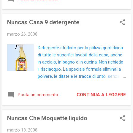
arricchisce grazie ad un vibrante accordo
aromatico e ad un brillante tocco verde.
Eleganza e virilità per le note di fondo , una
Nuncas Casa 9 detergente
miscela di preziose note boisé, Legno di
Cedro dell'Atlante e Sandalo del Mysore,
marzo 26, 2008
unita a Muschio di Quercia e Patchouly e
avvolta da morbidi cristalli di Musk.
Detergente studiato per la pulizia quotidiana
Fragranza che ha conquistato subito il
di tutte le superfici lavabili della casa, anche
pubblico maschile, e di riflesso anche quello
in acciaio, in bagno e in cucina. Non richiede
femminile, per la sua indiscutibile personalità.
il risciacquo. La speciale formula elimina la
Disponibile: After shave,crema da barba,
polvere, le ditate e le tracce di unto, senza
dopobarba in emulsione, eau de toilette,
lasciare residui. Indicato per plastica, marmo,
deodorante stick.
ceramica e legno verniciato o laminato.
CONTINUA A LEGGERE
Posta un commento
Profumato agli agrumi verdi e colonia
Formati: completo con erogatore 750 ml
ricambio 750 ml. Ingredienti: (prodotto con
Nuncas Che Moquette liquido
etichetta retro ET0044-01)Aqua, Isopropyl
Alcohol, Butoxyethanol, Citric Acid,
marzo 18, 2008