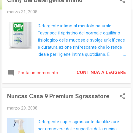
Chilly Gel Detergente Intimo
t
marzo 31, 2008
Detergente intimo al mentolo naturale.
Favorisce il ripristino del normale equilibrio
fisiologico delle mucose e svolge un'efficace
e duratura azione rinfrescante che lo rende
ideale per l'igiene intima quotidiana. È
particolarmente apprezzato durante il ciclo
femminile, quando si fa sport o si suda
CONTINUA A LEGGERE
Posta un commento
spesso, e comunque quando è più forte il
bisogno di un effetto rinfrescante e
antiodore. Il pratico erogatore rilascia la
Nuncas Casa 9 Premium Sgrassatore
giusta quantità di detergente, senza sprechi,
e protegge il prodotto dal contatto con
marzo 29, 2008
l'esterno. Formato: flacone con erogatore
250 ml Ingredienti: Aqua, Sodium Laureth
Detergente super sgrassante da utilizzare
Sulfate, Cocamidopropyl, Betaine, Sodium
per rimuovere dalle superfici della cucina
Chloride, Peg-40 Castor Oil, Menthol, Lactic