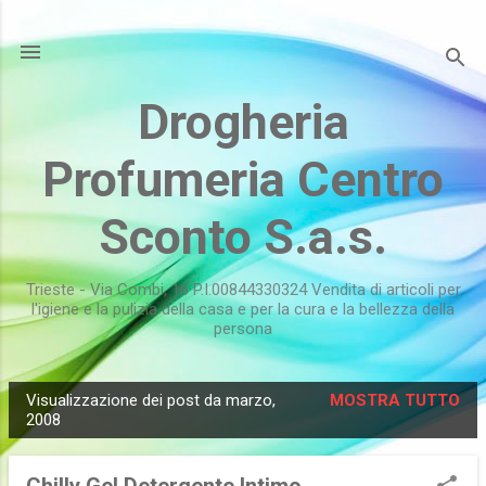
Passa ai contenuti principali
Drogheria
Profumeria Centro
Sconto S.a.s.
Trieste - Via Combi, 16 P.I.00844330324 Vendita di articoli per
l'igiene e la pulizia della casa e per la cura e la bellezza della
persona
Visualizzazione dei post da marzo,
MOSTRA TUTTO
P
2008
o
s