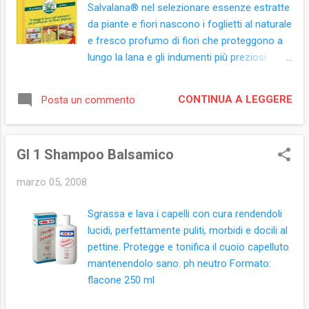
Salvalana® nel selezionare essenze estratte
retro ETC0074-01)Aqua, Polyvinyl acetate,
da piante e fiori nascono i foglietti al naturale
Vinylacetate-butylacrylate copolymer,
e fresco profumo di fiori che proteggono a
Parfum, Isopropyl alcohol,
lungo la lana e gli indumenti più preziosi
Hydroxyethylcellulose, Ammonium hydroxide,
(pellicce, cachemire, abiti, ecc.). A base di
Disodium distyrylbiphenyl disulfonate,
estratti naturali è efficace per 12 settimane.
Styrene-acrylates copolymer, PEG-40
CONTINUA A LEGGERE
Posta un commento
Si può utilizzare nelle cassettiere, scatole
hydrogenated castor oil,
per biancheria e negli armadi. Un foglietto per
Methylchloroisothiazolinone,
cassetto, 2 foglietti per ogni anta
Methylisothiazolinone Hexyl Cinnamal,
Gl 1 Shampoo Balsamico
dell'armadio. Non macchia. Esiste anche la
Geraniol, Benzyl Salic...
versione spray, ideale per tappeti, coperte di
marzo 05, 2008
lana, pellicce e cappotti. La sua essenza
concentrata ad ampia azione ed il suo
Sgrassa e lava i capelli con cura rendendoli
pratico nebulizzatore permettono infatti di
lucidi, perfettamente puliti, morbidi e docili al
proteggere con poche spruzzate i capi più
pettine. Protegge e tonifica il cuoio capelluto
pesanti ed ingombranti. Formati: confezione
mantenendolo sano. ph neutro Formato:
12 foglietti emanatori spray vaporizzatore
flacone 250 ml
150 ml