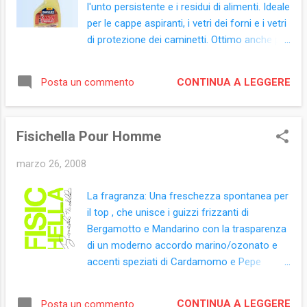
l'unto persistente e i residui di alimenti. Ideale
Acid, Triclosan, Parfum,
per le cappe aspiranti, i vetri dei forni e i vetri
Methylchloroisothiazolinone,
di protezione dei caminetti. Ottimo anche per
Methylisothiazolinone, CI 19140, CI 42051
le lame delle affettatrici. Agisce all’istante
riportando igiene e splendore, non necessita
CONTINUA A LEGGERE
Posta un commento
di risciacquo, è facile da usare ed è
profumato alla mela verde. Formato: flacone
vaporizzatore 500 ml Ingredienti: (prodotto
Fisichella Pour Homme
con etichetta retro ET0047-01)Aqua,
Isopropyl Alcohol, Butoxyethanol,
marzo 26, 2008
Tetrapotassium Pyrophosphate, Ethoxylated
Quaternary Cocoalkylamine, Ethoxylated C9-
La fragranza: Una freschezza spontanea per
11 Fatty Alcohol, Sodium Hydroxide, N-
il top , che unisce i guizzi frizzanti di
Methyl-2-pyrrolidone, Parfums, PEG-8 C13
Bergamotto e Mandarino con la trasparenza
Fatty Alcohol, Colorant, Citral.
di un moderno accordo marino/ozonato e
accenti speziati di Cardamomo e Pepe
Rosso. Il cuore , dominato da un fresco
bouquet fiorito, Mughetto e Peonia Bianca, si
CONTINUA A LEGGERE
Posta un commento