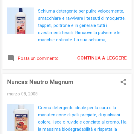
Alkylpolyglocoside C8-10, Alkylpolyglucoside
C10-16, Parfums, Ammonium Hydroxide,
Schiuma detergente per pulire velocemente,
Colorant, Citral, Limonene.
smacchiare e ravvivare i tessuti di moquette,
tappeti, poltrone e in generale tutti i
rivestimenti tessili. Rimuove la polvere e le
macchie ostinate. La sua schiuma,
asciugandosi, porta lo sporco in superficie,
dissolvendolo in polvere facilmente
CONTINUA A LEGGERE
Posta un commento
asportabile. Basta agitare il prodotto fino a
creare una schiuma densa ed applicarla al
tessuto. La polvere secca residua si
Nuncas Neutro Magnum
asporterà con un veloce passaggio di
aspirapolvere. Formato: flacone 1.000 ml
marzo 08, 2008
Ingredienti: (prodotto con etichetta retro
ETC0149-01)Aqua, Metal Complexed
Crema detergente ideale per la cura e la
Modified Acrylic Polymer, Sodium Lauryl
manutenzione di pelli pregiate, di qualsiasi
Sulfate, Modified Acrylic Polymer,
colore, lisce o ruvide e conciate al cromo. Ha
Chloromethylisothiazolinone,
la massima biodegradabilità e rispetta la
Methylisothiazolinone, Butoxyethanol,