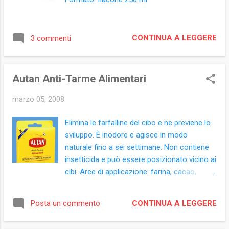
CONTINUA A LEGGERE
3 commenti
Autan Anti-Tarme Alimentari
marzo 05, 2008
Elimina le farfalline del cibo e ne previene lo
sviluppo. È inodore e agisce in modo
naturale fino a sei settimane. Non contiene
insetticida e può essere posizionato vicino ai
cibi. Aree di applicazione: farina, cacao,
frutta secca, pasta e riso. Autan Anti-Tarme
alimentari contiene un feromone che attrae il
CONTINUA A LEGGERE
Posta un commento
maschio delle tarme alimentari. La colla sul
prodotto intrappolerà gli insetti; quindi