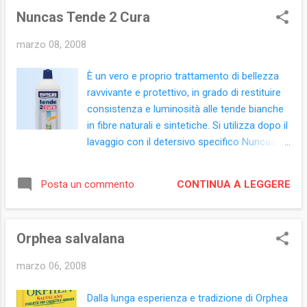
flacone 500 ml Ingredienti: (prodotto con
Nuncas Tende 2 Cura
etichetta retro ETC0321-01) Aqua, Ethoxy-
propoxylated Fatty Alcohols, Sodium
marzo 08, 2008
Dodecylbenzenesulfonate, Potassium
Cocoate, Sodium Laureth Sulfate, Cocamide
È un vero e proprio trattamento di bellezza
DEA, Parfum, 1-Vinylimidazole/2-
ravvivante e protettivo, in grado di restituire
Vinylpyrrolidone Copolymer, Sodium
consistenza e luminosità alle tende bianche
Chloride, Tetrasodium EDTA, Citric Acid,
in fibre naturali e sintetiche. Si utilizza dopo il
Hexyl Cinnamal, Alpha Isomethyl Ionone, D-
lavaggio con il detersivo specifico Nuncas
Limonene, Linalool, Butylphenyl
Tende 1 Lava, rivitalizza e cura i tendaggi
Methylpropional, Coumarin, Eugenol,
proteggendoli dallo sporco, dalla polvere e
Methylchloroisothiazolinone,
CONTINUA A LEGGERE
Posta un commento
dall’ingiallimento. Agisce lasciando sul
Methylisothiazolinone, CI 19140, CI 45100.
tessuto speciali principi attivi che
proteggono le tende, donando loro forma,
Orphea salvalana
consistenza e mantenendole inalterate fino
al lavaggio successivo. Evita o facilita la
marzo 06, 2008
stiratura poiché distende le fibre e impedisce
la formazione delle pieghe. Formato: flacone
Dalla lunga esperienza e tradizione di Orphea
750 ml Ingredienti: (prodotto con etichetta