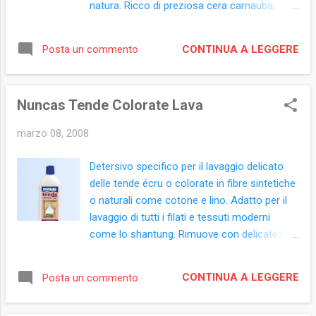
natura. Ricco di preziosa cera carnauba,
Polyethylene Glycol Octylphenyl Ether,
pulisce, lucida e cura contemporaneamente
Chloroacetamide, Parfum, Coumarin,
restituendo alla pelle trattata la morbidezza
Linalool.
CONTINUA A LEGGERE
Posta un commento
e la lucentezza originarie, proteggendola a
lungo. E’ ideale per pulire delicatamente
arredi in pelle, divani, poltrone, valigie, borse,
Nuncas Tende Colorate Lava
giacconi, selle e calzature. Restituisce
l’originale brillantezza, rimuovendo a fondo la
marzo 08, 2008
polvere e lo sporco. Lascia sulla superficie
un sottile film protettivo e
Detersivo specifico per il lavaggio delicato
impermeabilizzante che resiste a lungo.
delle tende écru o colorate in fibre sintetiche
Riduce l’invecchiamento della pelle dovuto
o naturali come cotone e lino. Adatto per il
alla temperatura, allo smog ed al sole.
lavaggio di tutti i filati e tessuti moderni
Formato: flacone 250 ml Ingredienti:
come lo shantung. Rimuove con delicatezza
(prodotto con etichetta retro ETC0169-
già a 30° lo sporco caratteristico delle tende
01)Aqua, Naphta hydrodesulfurized heavy,
dovuto a riscaldamento, fuliggine o smog.
Carnauba, Polyethylene glycol octylphenyl
CONTINUA A LEGGERE
Posta un commento
Elevato potere detergente. Mantiene
ethers, Dimethicone, Formaldehyde.
l’originale brillantezza dei colori Formato: