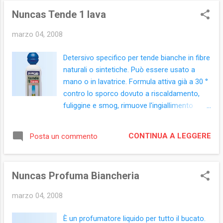
l'infestazione sarà riconosciuta al primo
Nuncas Tende 1 lava
stadio e verrà pertanto interrotto il ciclo
riproduttivo. Confezione: 2 unità Istruzioni
marzo 04, 2008
per l'uso: 1) Tagliare la confezione ed
estrarre il prodotto. 2) Staccare la striscia
Detersivo specifico per tende bianche in fibre
rossa posta sul retro del cartoncino e
naturali o sintetiche. Può essere usato a
posizionare il prodotto nella collocazione
mano o in lavatrice. Formula attiva già a 30 °
desiderata (per esempio sull'anta o su una
contro lo sporco dovuto a riscaldamento,
parete interna della dispensa). 3) Rimuovere
fuliggine e smog, rimuove l'ingiallimento
il foglio protettivo esponendo così la
causato dal sole. E’ efficace anche sulle
superfice adesiva, per attivare il prodotto.
tracce di grasso che si depositano sulle
Utilizzare una unità per ogni armadietto.
CONTINUA A LEGGERE
Posta un commento
tende della cucina. Caratterizzato da un
All'interno di dispense medio-grandi
prezioso e persistente profumo. Formato:
utilizzare due unità. Sostituire il p...
flacone 1.000 ml Ingredienti: (prodotto con
Nuncas Profuma Biancheria
etichetta retro ETC0076-01)Aqua, Ethoxy-
propoxylated fatty alcohol, Sodium
marzo 04, 2008
dodecylbenzenesulfonate, Potassium
cocoate, PEG-8 C13 fatty alcohol, Sodium
È un profumatore liquido per tutto il bucato.