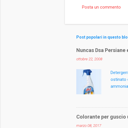
Posta un commento
C
o
m
m
Post popolari in questo bl
e
Nuncas Dsa Persiane e
n
ottobre 22, 2008
t
i
Detergent
ostinato 
ammoniaca
igienizza
materiali
mobili da 
Spruzzare
Colorante per guscio
superfici
marzo 08, 2017
Contiene 