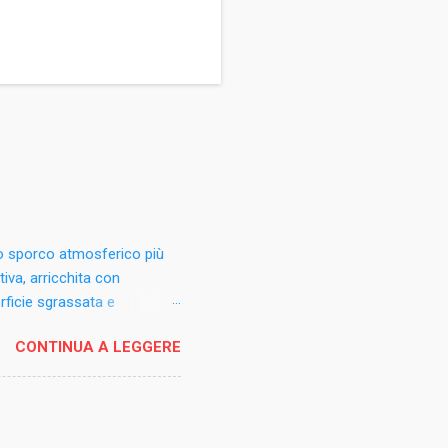
lo sporco atmosferico più
tiva, arricchita con
rficie sgrassata e
o, alluminio anodizzato e
CONTINUA A LEGGERE
rico da sottovasi, fioriere e
issi. Modalità d'uso:
a umido. In caso di
le non verniciato .
ri componenti: profumo,