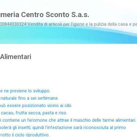
Passa ai contenuti principali
meria Centro Sconto S.a.s.
00844330324 Vendita di articoli per l'igiene e la pulizia della casa e pe
Alimentari
o e ne previene lo sviluppo.
naturale fino a sei settimane.
uò essere posizionato vicino ai cibi.
, cacao, frutta secca, pasta e riso.
 contiene un feromone che attrae il maschio delle tarme alimentari.
olerà gli insetti; quindi l'infestazione sarà riconosciuta al primo
otto il ciclo riproduttivo.