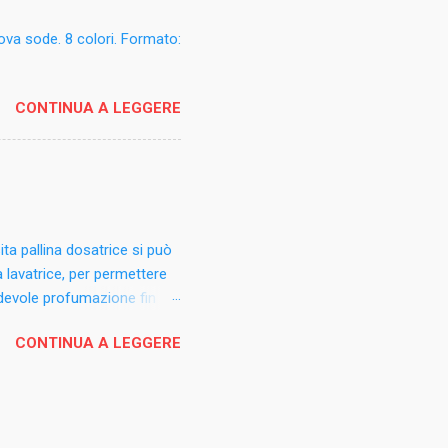
uova sode. 8 colori. Formato:
CONTINUA A LEGGERE
ita pallina dosatrice si può
a lavatrice, per permettere
gradevole profumazione fin
Il profumo è sette volte più
CONTINUA A LEGGERE
ntensa e persistente.
Incanto d’Oriente. Consigli
iancheria. Mettere la pallina
o. Non versare i cristalli
 il lavaggio a mano. Formato: