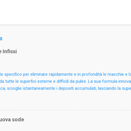
og
 Infissi
e specifico per eliminare rapidamente e in profondità le macchie e 
da tutte le superfici esterne e difficili da pulire. La sua formula innova
, scioglie istantaneamente i depositi accumulati, lasciando la supe
ta. Può essere utilizzato su legno verniciato o laminato, ferro battut
 plastici. Rimuove anche residui di salsedine, licheni e sporco atmosfe
giardino. Ideale per le pulizie periodiche di tapparelle, avvolgibili e inf
 il prodotto sulle superfici da pulire e ripassare con un panno spugn
 uova sode
 molto sporche risciacquare con acqua. Non utilizzare su legno natura
(Reg. CE 648/2004): Inf. a 5%: tensioattivi non ionici, fosfonato. Alt