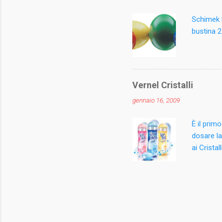
methylchl
Schimek E
bustina 2
Vernel Cristalli
gennaio 16, 2009
È il prim
dosare la
ai Crista
dall’iniz
concentra
Disponibi
d'uso: Ri
direttame
nella vas