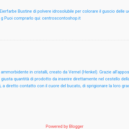
oroisothiazolinone, methylisothiazolinone. Tenere lont...
ierfarbe Bustine di polvere idrosolubile per colorare il guscio delle 
 g Puoi comprarlo qui: centroscontoshop.it
o ammorbidente in cristalli, creato da Vernel (Henkel). Grazie all’appos
 giusta quantità di prodotto da inserire direttamente nel cestello dell
lli, a diretto contatto con il cuore del bucato, di sprigionare la loro 
io del lavaggio, non trascurando in ogni caso l’effetto ammorbidente. 
to di un ammorbidente diluito e offre quindi una profumazione più i
le in tre ricercate profumazioni: Fresco Incanto, Incanto Floreale ed 
empire la pallina dosatrice fino alla tacca (47 ml, 40 g) per 4/5 kg di b
nte nel cestello o versare i cristalli nella vaschetta insieme al detersiv
Powered by Blogger
chetta dedicata all'ammorbidente liquido. Non utilizzare i cristalli per