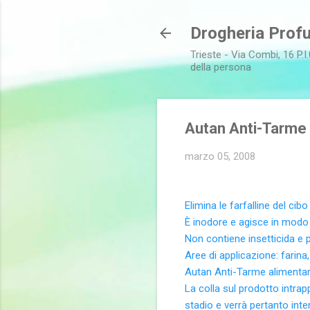
Drogheria Profu
Trieste - Via Combi, 16 P.I.
della persona
Autan Anti-Tarme 
marzo 05, 2008
Elimina le farfalline del cib
È inodore e agisce in modo 
Non contiene insetticida e p
Aree di applicazione: farina
Autan Anti-Tarme alimentari
La colla sul prodotto intrapp
stadio e verrà pertanto interr