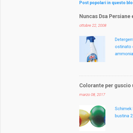
m
Post popolari in questo bl
e
Nuncas Dsa Persiane e
n
ottobre 22, 2008
t
i
Detergent
ostinato 
ammoniaca
igienizza
materiali
mobili da 
Spruzzare
Colorante per guscio
superfici
marzo 08, 2017
Contiene 
methylchl
Schimek E
bustina 2