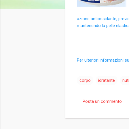
azione antiossidante, previe
mantenendo la pelle elastic
Per ulteriori informazioni s
corpo
idratante
nut
Posta un commento
C
o
m