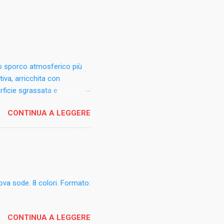
lo sporco atmosferico più
tiva, arricchita con
rficie sgrassata e
o, alluminio anodizzato e
CONTINUA A LEGGERE
rico da sottovasi, fioriere e
issi. Modalità d'uso:
a umido. In caso di
le non verniciato .
ri componenti: profumo,
uova sode. 8 colori. Formato:
CONTINUA A LEGGERE