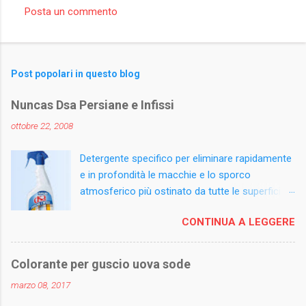
Posta un commento
C
o
m
Post popolari in questo blog
m
e
Nuncas Dsa Persiane e Infissi
n
ottobre 22, 2008
t
Detergente specifico per eliminare rapidamente
i
e in profondità le macchie e lo sporco
atmosferico più ostinato da tutte le superfici
esterne e difficili da pulire. La sua formula
CONTINUA A LEGGERE
innovativa, arricchita con ammoniaca, scioglie
istantaneamente i depositi accumulati,
lasciando la superficie sgrassata e igienizzata.
Colorante per guscio uova sode
Può essere utilizzato su legno verniciato o
marzo 08, 2017
laminato, ferro battuto, alluminio anodizzato e
materiali plastici. Rimuove anche residui di