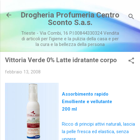
Passa ai contenuti principali
Drogheria Profumeria Centro
Sconto S.a.s.
Trieste - Via Combi, 16 P.I.00844330324 Vendita
di articoli per l'igiene e la pulizia della casa e per
la cura e la bellezza della persona
Vittoria Verde 0% Latte idratante corpo
febbraio 13, 2008
Assorbimento rapido
Emolliente e vellutante
200 ml
Ricco di principi attivi naturali, lascia
la pelle fresca ed elastica, senza
ungere.