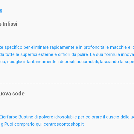
og
 Infissi
e specifico per eliminare rapidamente e in profondità le macchie e 
da tutte le superfici esterne e difficili da pulire. La sua formula innova
, scioglie istantaneamente i depositi accumulati, lasciando la supe
ta. Può essere utilizzato su legno verniciato o laminato, ferro battut
 plastici. Rimuove anche residui di salsedine, licheni e sporco atmosfe
giardino. Ideale per le pulizie periodiche di tapparelle, avvolgibili e inf
 il prodotto sulle superfici da pulire e ripassare con un panno spugn
 uova sode
 molto sporche risciacquare con acqua. Non utilizzare su legno natura
(Reg. CE 648/2004): Inf. a 5%: tensioattivi non ionici, fosfonato. Alt
oroisothiazolinone, methylisothiazolinone. Tenere lont...
ierfarbe Bustine di polvere idrosolubile per colorare il guscio delle 
 g Puoi comprarlo qui: centroscontoshop.it