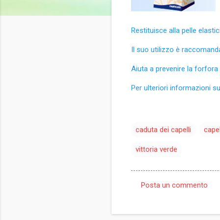
Restituisce alla pelle elast
Il suo utilizzo è raccomanda
Aiuta a prevenire la forfora
Per ulteriori informazioni s
caduta dei capelli
capel
vittoria verde
Posta un commento
C
o