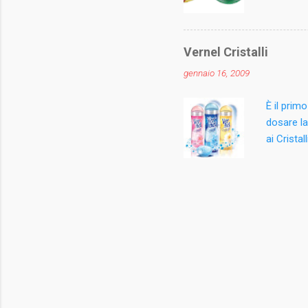
Vernel Cristalli
gennaio 16, 2009
È il prim
dosare la
ai Crista
dall’iniz
concentra
Disponibi
d'uso: Ri
direttame
nella vas
flacone 4