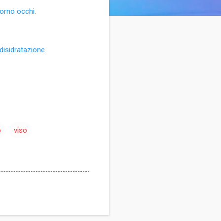
torno occhi.
disidratazione.
o
viso