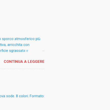
lo sporco atmosferico più
tiva, arricchita con
rficie sgrassata e
o, alluminio anodizzato e
CONTINUA A LEGGERE
rico da sottovasi, fioriere e
issi. Modalità d'uso:
a umido. In caso di
le non verniciato .
ri componenti: profumo,
uova sode. 8 colori. Formato: