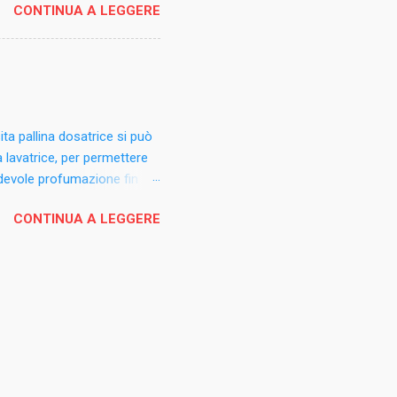
CONTINUA A LEGGERE
ita pallina dosatrice si può
a lavatrice, per permettere
gradevole profumazione fin
Il profumo è sette volte più
CONTINUA A LEGGERE
ntensa e persistente.
Incanto d’Oriente. Consigli
iancheria. Mettere la pallina
o. Non versare i cristalli
 il lavaggio a mano. Formato: