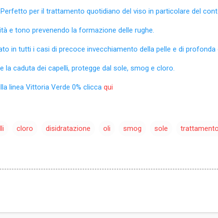
Perfetto per il trattamento quotidiano del viso in particolare del con
icità e tono prevenendo la formazione delle rughe.
to in tutti i casi di precoce invecchiamento della pelle e di profonda 
 e la caduta dei capelli, protegge dal sole, smog e cloro.
ulla linea Vittoria Verde 0% clicca
qui
li
cloro
disidratazione
oli
smog
sole
trattament