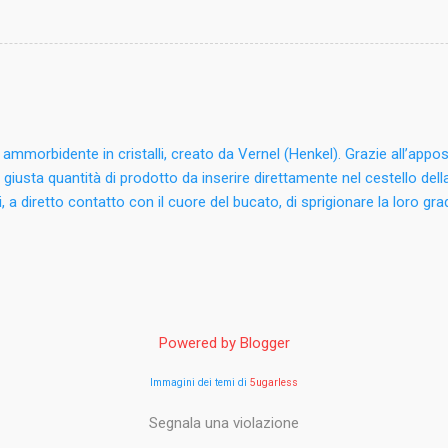
o ammorbidente in cristalli, creato da Vernel (Henkel). Grazie all’appos
 giusta quantità di prodotto da inserire direttamente nel cestello dell
lli, a diretto contatto con il cuore del bucato, di sprigionare la loro 
io del lavaggio, non trascurando in ogni caso l’effetto ammorbidente. 
to di un ammorbidente diluito e offre quindi una profumazione più i
le in tre ricercate profumazioni: Fresco Incanto, Incanto Floreale ed 
empire la pallina dosatrice fino alla tacca (47 ml, 40 g) per 4/5 kg di b
nte nel cestello o versare i cristalli nella vaschetta insieme al detersiv
Powered by Blogger
chetta dedicata all'ammorbidente liquido. Non utilizzare i cristalli per
80 g con ...
Immagini dei temi di
5ugarless
Segnala una violazione