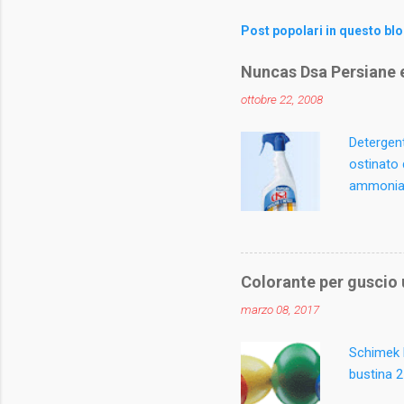
m
m
Post popolari in questo bl
e
Nuncas Dsa Persiane e
n
ottobre 22, 2008
t
i
Detergent
ostinato 
ammoniaca
igienizza
materiali
mobili da 
Spruzzare
Colorante per guscio
superfici
marzo 08, 2017
Contiene 
methylchl
Schimek E
bustina 2