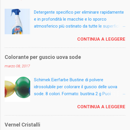
t
Detergente specifico per eliminare rapidamente
i
e in profondità le macchie e lo sporco
atmosferico più ostinato da tutte le superfici
esterne e difficili da pulire. La sua formula
CONTINUA A LEGGERE
innovativa, arricchita con ammoniaca, scioglie
istantaneamente i depositi accumulati,
lasciando la superficie sgrassata e igienizzata.
Colorante per guscio uova sode
Può essere utilizzato su legno verniciato o
marzo 08, 2017
laminato, ferro battuto, alluminio anodizzato e
materiali plastici. Rimuove anche residui di
Schimek Eierfarbe Bustine di polvere
salsedine, licheni e sporco atmosferico da
idrosolubile per colorare il guscio delle uova
sottovasi, fioriere e mobili da giardino. Ideale
sode. 8 colori. Formato: bustina 2 g Puoi
per le pulizie periodiche di tapparelle, avvolgibili
comprarlo qui: centroscontoshop.it
e infissi. Modalità d'uso: Spruzzare il prodotto
CONTINUA A LEGGERE
sulle superfici da pulire e ripassare con un
panno spugna umido. In caso di superfici molto
sporche risciacquare con acqua. Non utilizzare
Vernel Cristalli