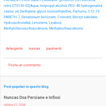
retro ET0130-02)Aqua, Isopropyl alcohol, PEG-40 hydrogenated
castor oil, Diethylene glycol monoethylether, Parfums, C12-15
PARETH-7, Denatonium benzoate, Colorant, Benzyl salicilate,
Hydroxicitronellal, Limonene, Linalool,
Methylchloroisothiazolinone, Methylisothiazolinone.
detergente
nuncas
pavimenti
Posta un commento
C
o
m
Post popolari in questo blog
m
e
Nuncas Dsa Persiane e Infissi
n
ottobre 22, 2008