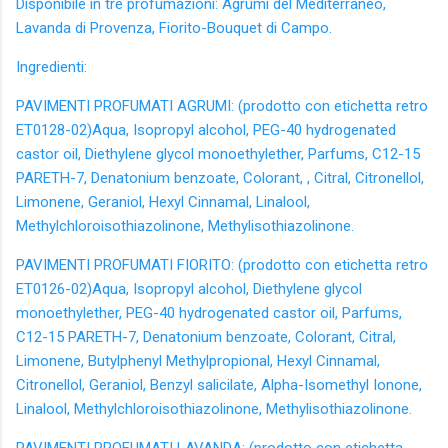
Disponibile in tre profumazioni: Agrumi del Mediterraneo,
Lavanda di Provenza, Fiorito-Bouquet di Campo.
Ingredienti:
PAVIMENTI PROFUMATI AGRUMI: (prodotto con etichetta retro
ET0128-02)Aqua, Isopropyl alcohol, PEG-40 hydrogenated
castor oil, Diethylene glycol monoethylether, Parfums, C12-15
PARETH-7, Denatonium benzoate, Colorant, , Citral, Citronellol,
Limonene, Geraniol, Hexyl Cinnamal, Linalool,
Methylchloroisothiazolinone, Methylisothiazolinone.
PAVIMENTI PROFUMATI FIORITO: (prodotto con etichetta retro
ET0126-02)Aqua, Isopropyl alcohol, Diethylene glycol
monoethylether, PEG-40 hydrogenated castor oil, Parfums,
C12-15 PARETH-7, Denatonium benzoate, Colorant, Citral,
Limonene, Butylphenyl Methylpropional, Hexyl Cinnamal,
Citronellol, Geraniol, Benzyl salicilate, Alpha-Isomethyl Ionone,
Linalool, Methylchloroisothiazolinone, Methylisothiazolinone.
PAVIMENTI PROFUMATI LAVANDA: (prodotto con etichetta